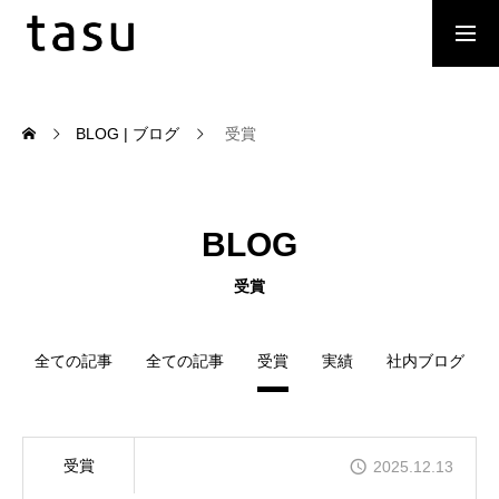
求人採用職種
取材、メディア掲載
BLOG | ブログ
受賞
Our MVV | 私たちの会社の方向性
BLOG
Our Service | サービス
受賞
Company Profile | 会社概要
全ての記事
全ての記事
受賞
実績
社内ブログ
Our Team | 私たちの仲間
受賞
2025.12.13