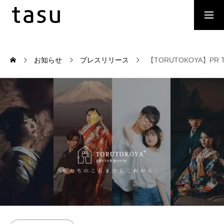
求人採用職種
取材、メディア掲載
お知らせ
プレスリリース
【TORUTOKOYA】PR 
Our MVV | 私たちの会社の方向性
Our Service | サービス
Company Profile | 会社概要
Our Team | 私たちの仲間