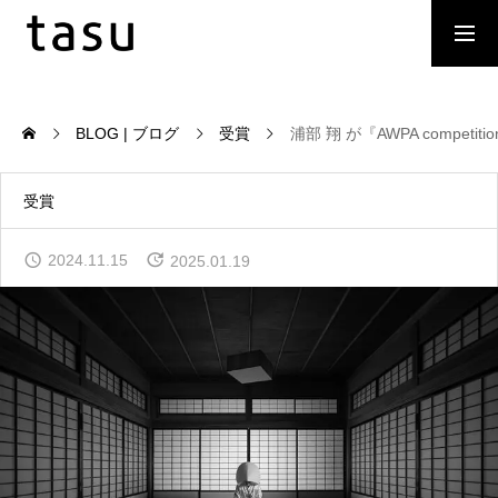
求人採用職種
取材、メディア掲載
BLOG | ブログ
受賞
浦部 翔 が『AWPA competiti
Our MVV | 私たちの会社の方向性
受賞
2024.11.15
2025.01.19
Our Service | サービス
Company Profile | 会社概要
Our Team | 私たちの仲間