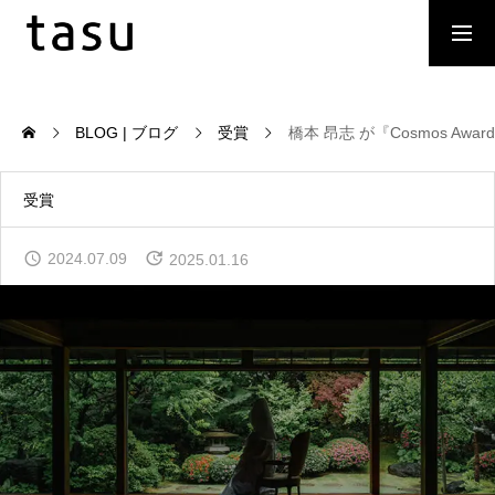
求人採用職種
取材、メディア掲載
BLOG | ブログ
受賞
橋本 昂志 が『Cosmos Awar
Our MVV | 私たちの会社の方向性
受賞
2024.07.09
2025.01.16
Our Service | サービス
Company Profile | 会社概要
Our Team | 私たちの仲間